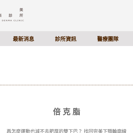
最新消息
診所資訊
醫療團隊
倍 克 脂
再怎麼運動也減不去肥厚的雙下巴？ 找回完美下顎輪廓線‎