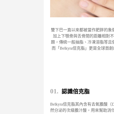
雙下巴一直以來都被當作肥胖的象
加上下顎骨與舌骨間的距離相對不
題，傳統一般抽脂、冷凍溶脂等且
而「Belkyra倍克脂」更是全球首
01
.
認識倍克脂
Belkyra倍克脂其內含有去氧膽酸（
然分泌的次級膽汁酸，用來幫助消化