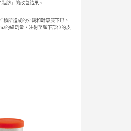
少脂肪」的改善結果。
脂肪堆積所造成的外觀和輪廓雙下巴。
cm2的總劑量，注射至頦下部位的皮