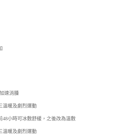
知
敷加速消腫
三溫暖及劇烈運動
48小時可冰敷舒緩，之後改為溫敷
三溫暖及劇烈運動