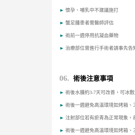
►
懷孕、哺乳中不建議施打
►
蟹足腫患者需醫師評估
►
術前一週停用抗凝血藥物
►
治療部位曾進行手術者請事先告
06.
術後注意事項
►
術後水腫約3-7天可改善，可冰
►
術後一週避免高溫環境如烤箱、
►
注射部位若有瘀青為正常現象，前
►
術後一週避免高溫環境如烤箱、