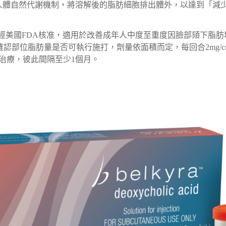
人體自然代謝機制，將溶解後的脂肪細胞排出體外，以達到「減
ra，經美國FDA核准，適用於改善成年人中度至重度因臉部頦下
後，確認部位脂肪量是否可執行施打，劑量依面積而定，每回合2mg/
治療，彼此間隔至少1個月。