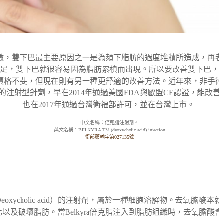
徵，雙下巴最主要原因之一是為頦下脂肪的過度堆積所造成，再
足，雙下巴就很容易因為脂肪累積而出現。所以要改善雙下巴，
價格不斐，但現在則有另一種更舒適的改善方法。近年來，非手
創的注射型針劑，早在2014年通過美國FDA與歐盟CE認證，能改善
也在2017年通過台灣衛福部許可，並在台灣上市。
中文名稱：倍克脂注射劑。
英文名稱：BELKYRA TM (deoxycholic acid) injection
衛部藥輸字第027135號
Deoxycholic acid）的注射劑，屬於一種細胞溶解物。去氧
以及破壞脂肪。當Belkyra倍克脂注入到脂肪組織時，去氧膽