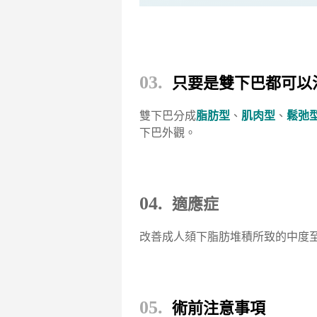
03.
只要是雙下巴都可以
雙下巴分成
脂肪型
、
肌肉型
、
鬆弛
下巴外觀。
04.
適應症
改善成人頦下脂肪堆積所致的中度
05.
術前注意事項