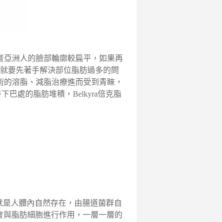
者亞洲人的臉部輪廓較扁平，如果再
就要先著手解決部位脂肪過多的問
術的溶脂、減脂治療進而受到青睞，
下巴處的脂肪堆積，Belkyra倍克脂
膽酸本就是人體內自然存在，由腸道菌群自
酸會與脂肪細胞進行作用，一層一層的