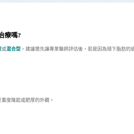
治療嗎?
型
或
混合型
，建議需先讓專業醫師評估後，若是因為頦下脂肪的
至重度隆起或肥厚的外觀。