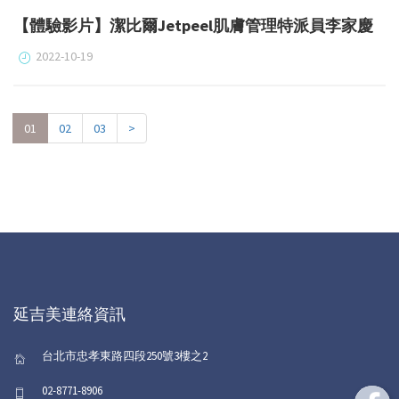
【體驗影片】潔比爾Jetpeel肌膚管理特派員李家慶
2022-10-19
01
02
03
>
延吉美連絡資訊
台北市忠孝東路四段250號3樓之2
02-8771-8906