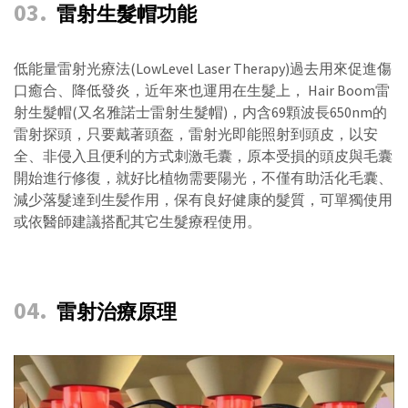
03
.
雷射生髮帽功能
低能量雷射光療法(LowLevel Laser Therapy)過去用來促進傷
口癒合、降低發炎，近年來也運用在生髮上， Hair Boom雷
射生髮帽(又名雅諾士雷射生髮帽)，内含69顆波長650nm的
雷射探頭，只要戴著頭盔，雷射光即能照射到頭皮，以安
全、非侵入且便利的方式刺激毛囊，原本受損的頭皮與毛囊
開始進行修復，就好比植物需要陽光，不僅有助活化毛囊、
減少落髮達到生髪作用，保有良好健康的髮質，可單獨使用
或依醫師建議搭配其它生髮療程使用。
04
.
雷射治療原理