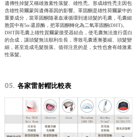
遺傳性掉髮又稱雄激素性落髮、雄性禿。形成雄性禿主因包
含雄性荷爾蒙與遺傳基因的影響。睪固酮是雄性荷爾蒙中的
重要成分，當睪固酮隨著血液循環到達頭髮的毛囊，毛囊細
胞質中有5
-還原酶，把睪固酮轉化為二氧睪固酮(DHT)。
α
DHT與毛囊上雄性賀爾蒙接受器結合，使毛囊無法進行蛋白
的合成，讓頭髮無法順利生長，導致毛囊逐漸萎縮、頭髮變
細，甚至造成毛髮脫落。值得注意的是，女性也會有雄激素
性落髮。
05
各家雷射帽比較表
.