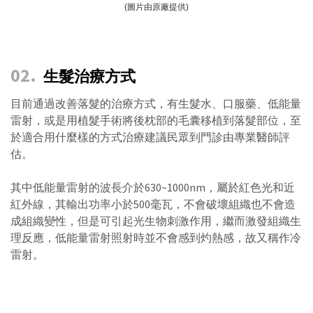
(圖片由原廠提供)
02
.
生髮治療方式
目前通過改善落髮的治療方式，有生髮水、口服藥、低能量
雷射，或是用植髮手術將後枕部的毛囊移植到落髮部位，至
於適合用什麼樣的方式治療建議民眾到門診由專業醫師評
估。
其中低能量雷射的波長介於630~1000nm，屬於紅色光和近
紅外線，其輸出功率小於500毫瓦，不會破壞組織也不會造
成組織變性，但是可引起光生物刺激作用，繼而激發組織生
理反應，低能量雷射照射時並不會感到灼熱感，故又稱作冷
雷射。