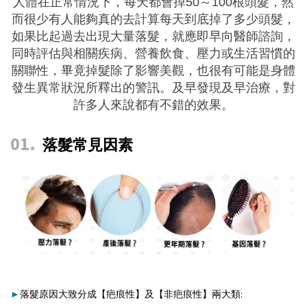
人體在正常情況下，每天都會掉50～100根頭髮，然
而很少有人能夠真的去計算每天到底掉了多少頭髮，
如果比起過去出現大量落髮，就應即早向醫師諮詢，
同時評估與相關疾病、營養飲食、壓力或生活習慣的
關聯性，畢竟掉髮除了影響美觀，也很有可能是身體
發生異常狀況所釋出的警訊。及早發現及早治療，對
許多人來說都有不錯的效果。
01
.
落髮常見因素
►
落髮原因大致分成【疤痕性】及【非疤痕性】兩大類: