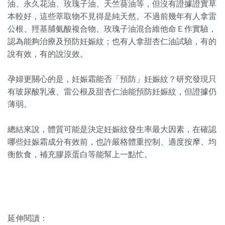
油、永久花油、玫瑰子油、天竺葵油等，但沒有證據證實草
本較好，這些萃取物不見得是純天然。不過前幾年有人拿雷
公根、羥基脯氨酸複合物、玫瑰子油混合維他命Ｅ作實驗，
認為能夠治療及預防妊娠紋；也有人拿甜杏仁油試驗，有的
說有效，有的說沒效。
孕婦更關心的是，妊娠霜能否「預防」妊娠紋？研究發現只
有玻尿酸乳液、雷公根及甜杏仁油能預防妊娠紋，但證據仍
薄弱。
總結來說，體質可能是決定妊娠紋發生率最大因素，在確認
哪些妊娠霜成分有效前，也許嚴格體重控制、適度按摩、均
衡飲食，補充膠原蛋白等能幫上一點忙。
延伸閱讀：