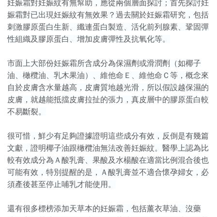
妊娠霜對妊娠紋有無幫助，應從兩個層面探討；首先探討妊
娠霜對已出現妊娠紋有無效果？過去關於妊娠霜研究，包括
刺激膠原蛋白生新、纖連蛋白製造、活化前列腺素、鞏固彈
性組織及膠原蛋白、增加皮膚彈性及抗氧化等。
市面上大部份妊娠霜所含成分為保濕劑或滑潤劑（如椰子
油、橄欖油、乳木果油）、維他命Ｅ、維他命Ｃ等，概念來
自於皮膚含水量越高，皮膚質地越光滑，所以假設越保濕的
皮膚，就越能抵擋皮膚拉扯的張力，真皮層中的膠原蛋白較
不易斷裂。
很可惜，鮮少有足夠證據證明這些成分有效，反倒是有幾篇
文獻，證明椰子油跟橄欖油無法改善妊娠紋。醫學上認為比
較有效成分為Ａ酸乳膏、果酸及水楊酸在適當比例混合後也
可能有效，特別提醒的是，Ａ酸乳膏並不適合懷孕婦女，必
須產後甚至停止哺乳才能使用。
還有很多標榜添加天草本的妊娠霜，包括薰衣草油、沒藥