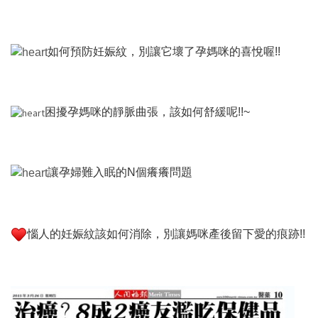
如何預防妊娠紋，別讓它壞了孕媽咪的喜悅喔!!
困擾孕媽咪的靜脈曲張，該如何舒緩呢!!~
讓孕婦難入眠的N個癢癢問題
惱人的妊娠紋該如何消除，別讓媽咪產後留下愛的痕跡!!