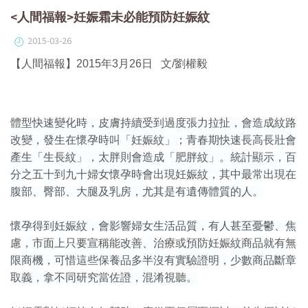
<人間福報>妊娠霜未必能預防妊娠紋
2015-03-26
【人間福報】2015年3月26日 文/劉權毅
體型快速變化時，皮膚持續受到過度張力拉扯，會造成紋路
改變，發生在懷孕時叫「妊娠紋」；青春期快速長高長壯會
產生「生長紋」，太胖則會造成「肥胖紋」。統計顯示，百
分之五十到九十婦女懷孕時會出現妊娠紋，其中最常出現在
腹部、臀部、大腿及乳房，尤其是有遺傳體質的人。
懷孕得到妊娠紋，會影響婦女生活品質，有人甚至憂鬱、焦
慮，市面上只要宣稱能改善、治療或預防妊娠紋商品就有無
限商機，可惜這些保養品多半沒有實驗證明，少數商品斷章
取義，拿不同研究當佐證，混淆視聽。