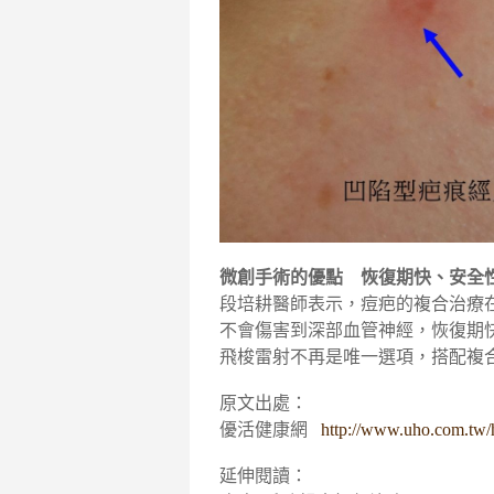
微創手術的優點 恢復期快、安全
段培耕醫師表示，痘疤的複合治療
不會傷害到深部血管神經，恢復期
飛梭雷射不再是唯一選項，搭配複
原文出處：
優活健康網
http://www.uho.com.tw/
延伸閱讀：