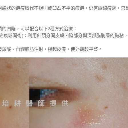
用線狀的疤痕取代不規則或凹凸不平的痘疤，仍有縫線痕跡，只
積的凹陷，可以配合以下2種方式治療：
疤痕鬆開術)：利用針頭分開皮膚凹陷部分與深部脂肪層的黏粘
玻尿酸、自體脂肪注射，撐起皮膚，使外觀較平整。