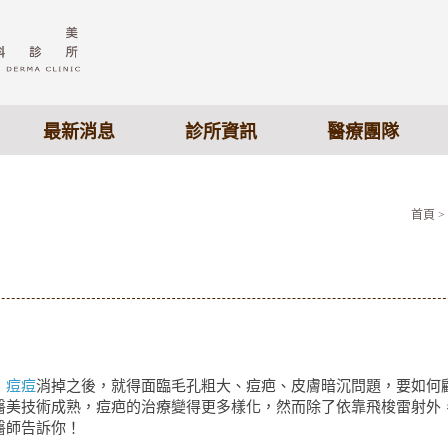
最新消息
診所資訊
醫療團隊
首頁
>
，
痘痘
消掉之後，就得面臨毛孔粗大、痘疤、皮膚暗沉問題，要如何
醫美技術成熟，痘疤的治療變得更多樣化，然而除了依靠飛梭雷射外
醫師告訴你！