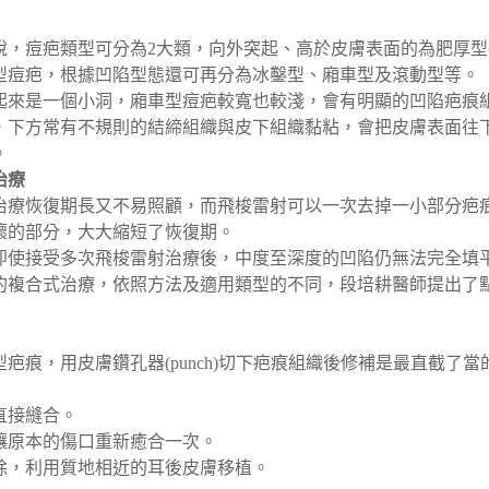
說，痘疤類型可分為2大類，向外突起、高於皮膚表面的為肥厚型
型痘疤，根據凹陷型態還可再分為冰鑿型、廂車型及滾動型等。
起來是一個小洞，廂車型痘疤較寬也較淺，會有明顯的凹陷疤痕
，下方常有不規則的結締組織與皮下組織黏粘，會把皮膚表面往
。
治療
治療恢復期長又不易照顧，而飛梭雷射可以一次去掉一小部分疤
壞的部分，大大縮短了恢復期。
即使接受多次飛梭雷射治療後，中度至深度的凹陷仍無法完全填
的複合式治療，依照方法及適用類型的不同，段培耕醫師提出了
疤痕，用皮膚鑽孔器(punch)切下疤痕組織後修補是最直截了當
直接縫合。
讓原本的傷口重新癒合一次。
除，利用質地相近的耳後皮膚移植。