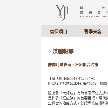
健保項目
醫學美容
媒體報導
離開月球表面，痘疤複合治療
【優活健康網2017年1月24日】
記者徐平採訪報導/段培耕醫師 諮詢
臉上冒「大紅痘」有時會忍不住去擠
是許多「紅痘族」的首要目標。現代
些適合的治疤方式，就讓專業皮膚科