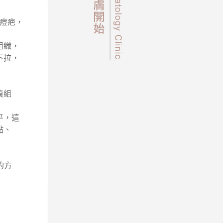
痘疤，
組織，
下拉，
痕組
平，這
點、
的方