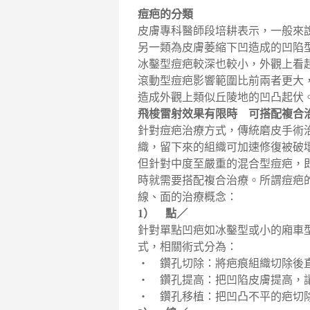
痘疤的分類
皮膚專科醫師段培耕表示，一般來
另一類為皮膚萎縮下凹造成的凹陷
冰鑿型痘疤較深也較小，外觀上看
滾動型痘疤影響範圍比前兩者更大
造成外觀上類似丘陵地的凹凸起伏
飛梭雷射效果有限時 可搭配複合
針對痘疤治療方式，傳統磨皮手術
織，留下來的組織可加速修復被破
但針對中度至嚴重的混合型痘疤，
時就需要搭配複合治療。所謂痘疤
線、面的治療概念：
1） 點／
針對單點凹疤如冰鑿型或小的廂車型
式，相關術式分為：
‧ 鑽孔切除：將疤痕組織切除後
‧ 鑽孔提高：把凹陷皮膚提高，
‧ 鑽孔移植：把凹凸不平的疤切