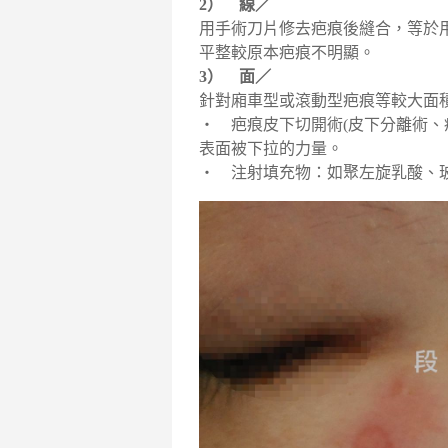
2） 線／
用手術刀片修去疤痕後縫合，等於
平整較原本疤痕不明顯。
3） 面／
針對廂車型或滾動型疤痕等較大面
‧ 疤痕皮下切開術(皮下分離術、
表面被下拉的力量。
‧ 注射填充物：如聚左旋乳酸、