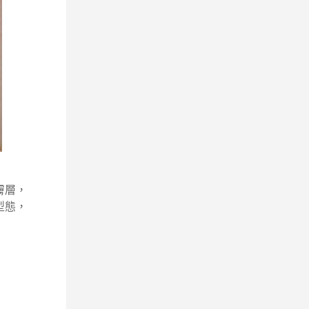
膚層，
型態，