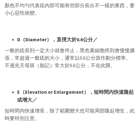
顏色不均勻代表痣內部可能有些部分長出不一樣的東西，要
小心惡性病變。
D
（
Diameter
），直徑大於
0.6
公分／
一般的痣長到一定大小就會停止，黑色素細胞癌則會慢慢擴
張，常超過一般痣的大小，通常以0.6公分當作劃分標準。
不過先天母斑（胎記）常大於0.6公分，不在此限。
E
（
Elevation or Enlargement
），短時間內快速隆起
或增大／
短時間內快速增長，除了範圍變大也可能局部隆起增生，此
時要特別注意。