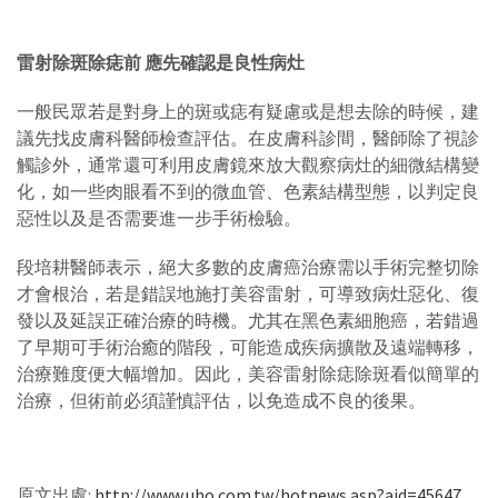
雷射除斑除痣前 應先確認是良性病灶
一般民眾若是對身上的斑或痣有疑慮或是想去除的時候，建
議先找皮膚科醫師檢查評估。在皮膚科診間，醫師除了視診
觸診外，通常還可利用皮膚鏡來放大觀察病灶的細微結構變
化，如一些肉眼看不到的微血管、色素結構型態，以判定良
惡性以及是否需要進一步手術檢驗。
段培耕醫師表示，絕大多數的皮膚癌治療需以手術完整切除
才會根治，若是錯誤地施打美容雷射，可導致病灶惡化、復
發以及延誤正確治療的時機。尤其在黑色素細胞癌，若錯過
了早期可手術治癒的階段，可能造成疾病擴散及遠端轉移，
治療難度便大幅增加。因此，美容雷射除痣除斑看似簡單的
治療，但術前必須謹慎評估，以免造成不良的後果。
原文出處:
http://www.uho.com.tw/hotnews.asp?aid=45647