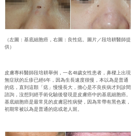
（左圖：基底細胞癌，右圖：良性痣。圖片／段培耕醫師提
供）
皮膚專科醫師段培耕舉例，一名48歲女性患者，鼻樑上出現
無症狀的丘疹已經6年，因為生長速度很慢，本以為是普通
的痣，直到這顆「痣」慢慢長大，擔心是不良疾病才到診間
諮詢，沒想到經手術化驗後發現是皮膚癌中的基底細胞癌。
基底細胞癌是最常見的皮膚惡性病變，因為常帶有黑色素，
初期常被以為是普通的痣或老人斑。