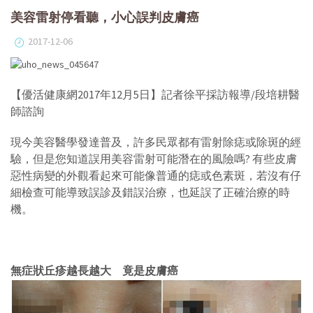
美容雷射停看聽，小心誤判皮膚癌
2017-12-06
【優活健康網2017年12月5日】記者徐平採訪報導/段培耕醫
師諮詢
現今美容醫學發達普及，許多民眾都有雷射除痣或除斑的經
驗，但是您知道誤用美容雷射可能潛在的風險嗎? 有些皮膚
惡性病變的外觀看起來可能像普通的痣或色素斑，若沒有仔
細檢查可能導致誤診及錯誤治療，也延誤了正確治療的時
機。
無症狀丘疹越長越大 竟是皮膚癌