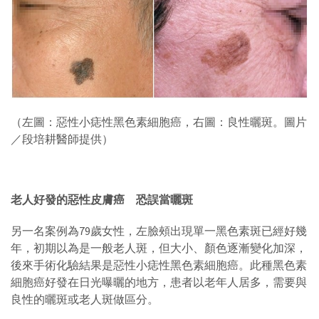
（左圖：惡性小痣性黑色素細胞癌，右圖：良性曬斑。圖片
／段培耕醫師提供）
老人好發的惡性皮膚癌 恐誤當曬斑
另一名案例為79歲女性，左臉頰出現單一黑色素斑已經好幾
年，初期以為是一般老人斑，但大小、顏色逐漸變化加深，
後來手術化驗結果是惡性小痣性黑色素細胞癌。此種黑色素
細胞癌好發在日光曝曬的地方，患者以老年人居多，需要與
良性的曬斑或老人斑做區分。