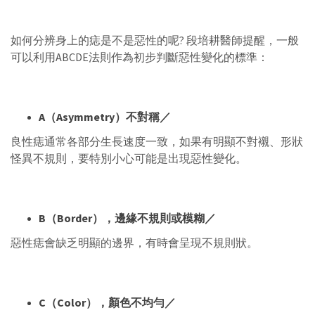
如何分辨身上的痣是不是惡性的呢? 段培耕醫師提醒，一般
可以利用ABCDE法則作為初步判斷惡性變化的標準：
A
（
Asymmetry
）不對稱／
良性痣通常各部分生長速度一致，如果有明顯不對襯、形狀
怪異不規則，要特別小心可能是出現惡性變化。
B
（
Border
），邊緣不規則或模糊／
惡性痣會缺乏明顯的邊界，有時會呈現不規則狀。
C
（
Color
），顏色不均勻／