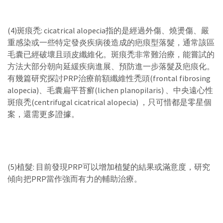
(4)斑痕禿: cicatrical alopecia指的是經過外傷、燒燙傷、嚴
重感染或一些特定發炎疾病後造成的疤痕型落髮，通常該區
毛囊已經破壞且頭皮纖維化。斑痕禿非常難治療，能嘗試的
方法大部分朝向延緩疾病進展、預防進一步落髮及疤痕化。
有幾篇研究探討PRP治療前額纖維性禿頭(frontal fibrosing
alopecia)、毛囊扁平苔癬(lichen planopilaris) 、中央遠心性
斑痕禿(centrifugal cicatrical alopecia) ，只可惜都是零星個
案，還需更多證據。
(5)植髮: 目前發現PRP可以增加植髮的結果或滿意度，研究
傾向把PRP當作強而有力的輔助治療。