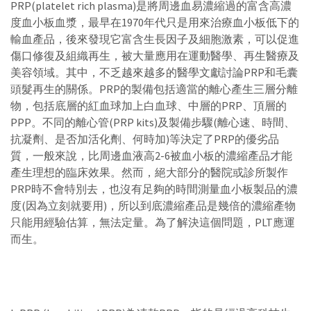
PRP(platelet rich plasma)是將周邊血易濃縮過的富含高濃
度血小板血漿，最早在1970年代只是用來治療血小板低下的
輸血產品，後來發現它富含生長因子及細胞激素，可以促進
傷口修復及組織再生，被大量應用在運動醫學、再生醫療及
美容領域。其中，不乏越來越多的醫學文獻討論PRP和毛囊
頭髮再生的關係。PRP的製備包括適當的離心產生三層分離
物，包括底層的紅血球加上白血球、中層的PRP、頂層的
PPP。不同的離心管(PRP kits)及製備步驟(離心速、時間、
抗凝劑、是否加活化劑、何時加)等決定了PRP的優劣品
質，一般來說，比周邊血液高2-6被血小板的濃縮產品才能
產生理想的臨床效果。然而，絕大部分的醫院或診所製作
PRP時不會特別去，也沒有足夠的時間測量血小板製品的濃
度(因為立刻就要用)，所以到底濃縮產品是幾倍的濃縮產物
只能用經驗估算，無法定量。為了解決這個問題，PLT應運
而生。