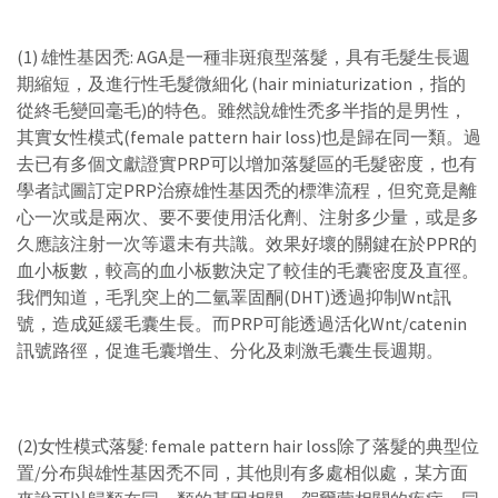
(1) 雄性基因禿: AGA是一種非斑痕型落髮，具有毛髮生長週
期縮短，及進行性毛髮微細化 (hair miniaturization，指的
從終毛變回毫毛)的特色。雖然說雄性禿多半指的是男性，
其實女性模式(female pattern hair loss)也是歸在同一類。過
去已有多個文獻證實PRP可以增加落髮區的毛髮密度，也有
學者試圖訂定PRP治療雄性基因禿的標準流程，但究竟是離
心一次或是兩次、要不要使用活化劑、注射多少量，或是多
久應該注射一次等還未有共識。效果好壞的關鍵在於PPR的
血小板數，較高的血小板數決定了較佳的毛囊密度及直徑。
我們知道，毛乳突上的二氫睪固酮(DHT)透過抑制Wnt訊
號，造成延緩毛囊生長。而PRP可能透過活化Wnt/catenin
訊號路徑，促進毛囊增生、分化及刺激毛囊生長週期。
(2)女性模式落髮: female pattern hair loss除了落髮的典型位
置/分布與雄性基因禿不同，其他則有多處相似處，某方面