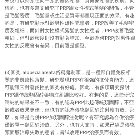
來說可以歸類在同一類的基因相關、賀爾蒙相關的疾病。同
樣的，也有多篇文研究了PRP跟女性模式落髮的關係，不管
是毛髮密度、毛髮量或生活品質等都呈現正面的效果。有趣
的是，有研究顯示對於男性雄性禿患者，PRP改善了毛髮密
度及粗細，而針對女性模式落髮的女性患者，PRP改善毛髮
粗細，但對於密度則沒有顯著增加。至於為何PRPj對男性跟
女性的反應會有差異，目前還是個謎。
(3)圓禿: alopecia areata俗稱鬼剃頭，是一種跟自體免疫相
關的非斑痕性落髮。研究發現PRP有很強的抗發炎能力，這
可能讓它對發炎性的圓禿有好處。因此，有多項研究探討
PRP跟傳統類固醇藥物注射誰比較好。有趣的是，這些研究
歸納的結果並不一致，有的認為PRP比起傳統類固醇，不亞
於或者效果更佳，但也有的認為傳統類固醇注射較有效。那
麼，如果是合併PRP加類固醇注射呢？有研究認為合併治療
優於單一類固醇治療。另外，也有人支持，如果已經是傳統
類固醇治療失敗的患者，嘗試改用PRP治療反而有效。