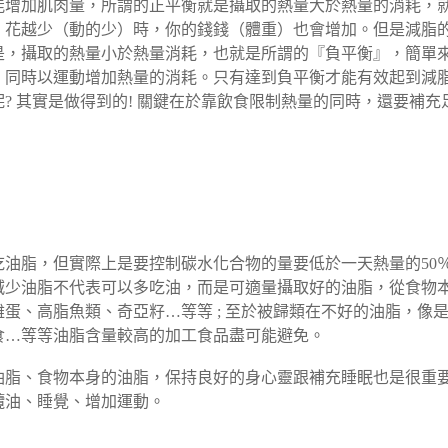
能增加肌肉量，所謂的正平衡就是攝取的熱量大於熱量的消耗，
，花越少（動的少）時，你的錢錢（體重）也會增加。
但是減脂
是，攝取的熱量小於熱量消耗，也就是所謂的『負平衡』，簡單
，同時以運動增加熱量的消耗。只有達到負平衡才能有效起到減
? 其實是做得到的! 關鍵在於靠飲食限制熱量的同時，還要補充
油脂，但實際上是要控制碳水化合物的量要低於一天熱量的50
減少油脂不代表可以多吃油，而是可適量攝取好的油脂，從食物
蛋、高脂魚類、奇亞籽…等等 ; 至於被歸類在不好的油脂，像
食…等等油脂含量較高的加工食品盡可能避免。
油脂、食物本身的油脂，保持良好的身心靈跟補充睡眠也是很重
欖油、睡覺、增加運動。