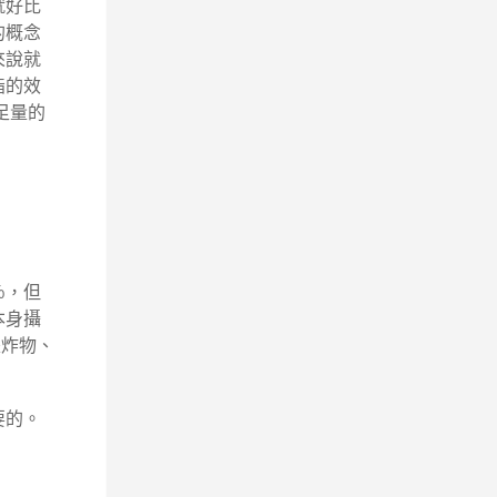
就好比
的概念
來說就
脂的效
足量的
％，但
本身攝
是炸物、
要的。