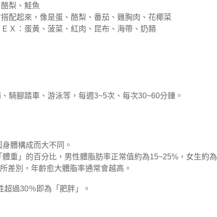
、酪梨、鮭魚
材搭配起來，像是蛋、酪梨、番茄、雞胸肉、花椰菜
。ＥＸ：蛋黃、菠菜、紅肉、昆布、海帶、奶類
、騎腳踏車、游泳等，每週3~5次、每次30~60分鐘。
因身體構成而大不同。
體重」的百分比，男性體脂肪率正常值約為15~25%，女生約為
齡有所差別，年齡愈大體脂率通常會越高。
性超過30％即為「肥胖」。