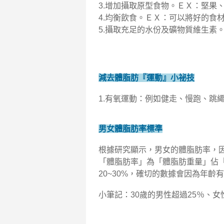
3.增加攝取原型食物。ＥＸ：堅果
4.均衡飲食。ＥＸ：可以將好的食
5.攝取充足的水份及礦物質維生素
減去體脂肪『運動』小祕技
1.有氧運動：例如健走、慢跑、跳繩
男女體脂肪率標準
根據研究顯示，男女的體脂肪率，
「體脂肪率」為「體脂肪重量」佔「
20~30%，確切的數據會因為年
小筆記：30歲的男性超過25％、女