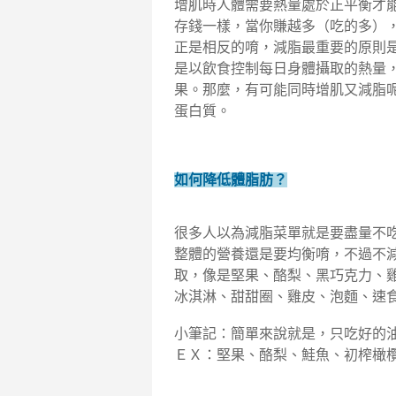
增肌時人體需要熱量處於正平衡才
存錢一樣，當你賺越多（吃的多）
正是相反的唷，減脂最重要的原則
是以飲食控制每日身體攝取的熱量
果。
那麼，有可能同時增肌又減脂呢
蛋白質。
如何降低體脂肪？
很多人以為減脂菜單就是要盡量不吃
整體的營養還是要均衡唷，不過不
取，像是堅果、酪梨、黑巧克力、雞
冰淇淋、甜甜圈、雞皮、泡麵、速
小筆記：簡單來說就是，只吃好的
ＥＸ：堅果、酪梨、鮭魚、初榨橄