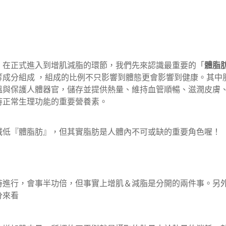
，
在正式進入到增肌減脂的環節，我們先來認識最重要的「
體脂
等成分組成 ，組成的比例不只影響到體態更會影響到健康。
其中
溫與保護人體器官，儲存並提供熱量、維持血管順暢、滋潤皮膚
持正常生理功能的重要營養素。
減低『體脂肪』，但其實脂肪是人體內不可或缺的重要角色喔！
時進行，會事半功倍，但事實上增肌＆減脂是分開的兩件事。另
分來看