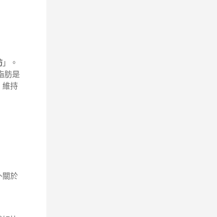
肪
」。
脂肪是
、維持
外
關於