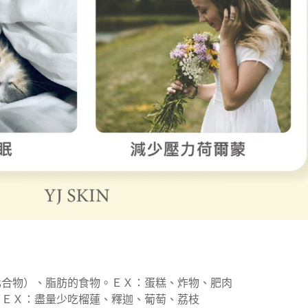
化合物）、脂肪的食物。ＥＸ：蛋糕、炸物、肥肉
。ＥＸ：盡量少吃榴蓮、釋迦、葡萄、荔枝