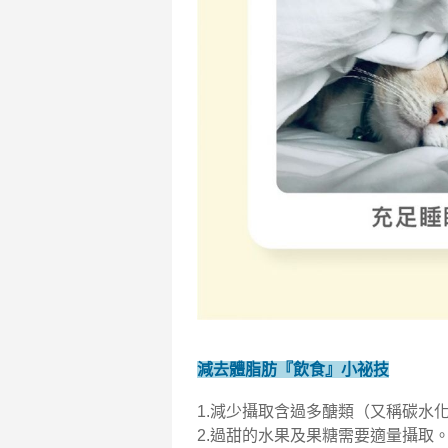
減去體脂肪『飲食』小祕技
1.減少攝取含過多醣類（又稱碳水
2.過甜的水果及果糖需要適量攝取