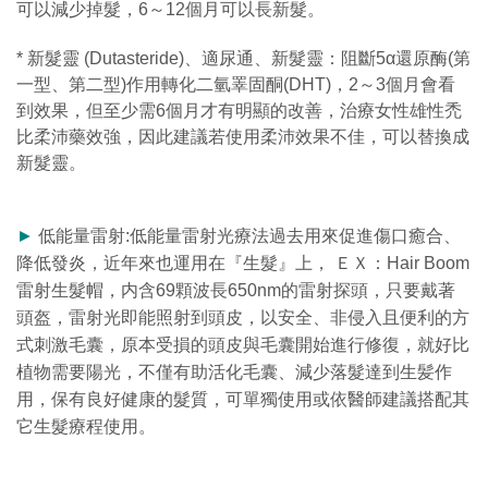
可以減少掉髮，6～12個月可以長新髮。
*
新髮靈
(Dutasteride)、適尿通、新髮靈：阻斷5α還原酶(第
一型、第二型)作用轉化二氫睪固酮(DHT)，2～3個月會看
到效果，但至少需6個月才有明顯的改善，治療女性雄性禿
比柔沛藥效強，因此建議若使用柔沛效果不佳，可以替換成
新髮靈。
►
低能量雷射:低能量雷射光療法過去用來促進傷口癒合、
降低發炎，近年來也運用在『生髮』上， ＥＸ：Hair Boom
雷射生髮帽，内含69顆波長650nm的雷射探頭，只要戴著
頭盔，雷射光即能照射到頭皮，以安全、非侵入且便利的方
式刺激毛囊，原本受損的頭皮與毛囊開始進行修復，就好比
植物需要陽光，不僅有助活化毛囊、減少落髮達到生髪作
用，保有良好健康的髮質，可單獨使用或依醫師建議搭配其
它生髮療程使用。