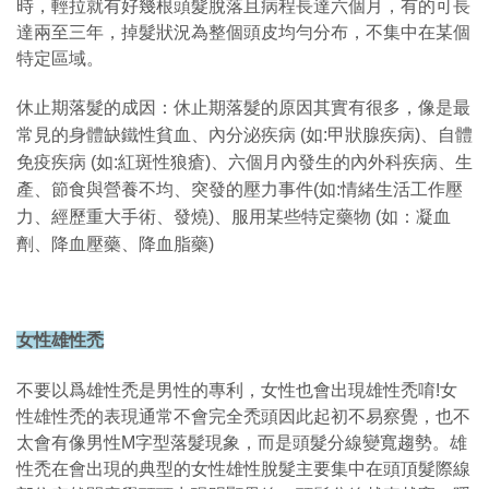
時，輕拉就有好幾根頭髮脫落且病程長達六個月，有的可長
達兩至三年，掉髮狀況為整個頭皮均勻分布，不集中在某個
特定區域。
休止期落髮的成因：休止期落髮的原因其實有很多，像是最
常見的身體缺鐵性貧血、內分泌疾病 (如:甲狀腺疾病)、自體
免疫疾病 (如:紅斑性狼瘡)、六個月內發生的內外科疾病、生
產、節食與營養不均、突發的壓力事件(如:情緒生活工作壓
力、經歷重大手術、發燒)、服用某些特定藥物 (如：凝血
劑、降血壓藥、降血脂藥)
女性雄性禿
不要以爲雄性禿是男性的專利，女性也會出現雄性禿唷!
女
性雄性禿的表現通常不會完全禿頭因此起初不易察覺，也不
太會有像男性M字型落髮現象，而是頭髮分線變寬趨勢。雄
性禿在會出現的典型的女性雄性脫髮主要集中在頭頂髮際線