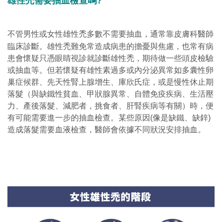
雄性禿需要抽血檢查嗎?
不管男性或女性雄性禿多數不需要抽血，通常靠皮膚科醫師
臨床診斷。
雄性禿難免常造成病患的擔憂與焦慮，也常有病
患會懷疑只憑眼睛視診就診斷雄性禿，期待做一些頭皮檢驗
或抽血等。
但若懷疑有雄性素過多或內分泌異常如多囊性卵
巢症候群、先天性腎上腺增生、庫欣氏症，或是慢性休止期
落髮（與缺鐵性貧血、甲狀腺異常、自體免疫疾病、生活壓
力、產後落髮、減肥者，挑食者、肝腎疾病等有關）時，便
有可能需要進一步的抽血檢查。
某些原因(像是缺鐵、缺鋅)
造成落髮需要血液檢查，醫師會依據不同狀況安排抽血。