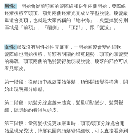
男性:
一開始會從前額頭的髮際線和併角兩側開始，發際線
逐漸後移至頭頂、額角兩側逐漸光禿成Ｍ字型脫髮。脫髮嚴
重還會禿頂，也就是大家俗稱的『地中海』，典型掉髮分別
區域是『前額』、『顳側』、『頂部』、跟『髮漩』。
女性:
狀況沒有男性雄性禿嚴重，一開始頭髮會變的細軟、
髮際線也開始後移，前額有明顯的增寬趨勢，頭頂的頭髮變
的稀疏、頭頂兩側的毛髮變得脆弱易脫髮、脫落的部位可以
看見頭皮。
第一階段：從頭頂中線處開始落髮，頂部開始變得稀薄，開
始出現明顯分線感。
第二階段：頭髮分線處越來越寬，髮量明顯變少、髮質變
細，隱隱約約看得見頭皮。
第三階段：當落髮狀況更加嚴重時，頭頂/頭頂分線處會開
始呈現光禿狀，掉髮範圍內頭髮變得細軟，可以直接看穿到