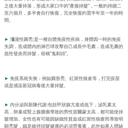
之後大量掉落，形成大家口中的”產後掉髮”，一般約持續二
至六個月，多半會自行恢復，完全恢復約需半年至一年的時
間。
►
瀰漫性圓禿:是一種自體免疫性疾病，身體因一時的免疫
失調，造成體內的淋巴球攻擊自己成長中毛囊，造成毛囊的
急性發炎而掉髮，俗稱”鬼剃頭”。
►
免疫系統失衡：例如圓形禿、紅斑性狼倉等，打完疫苗
或是感染新冠病毒後大量掉髮。
►
內分泌與新陳代謝:包括甲狀腺亢進或低下，泌乳素太
高，卵巢或腎上腺腫瘤導致的男性賀爾蒙太高，都可能使掉
髮增加。女性也有可能因缺鐵性貧血或紅斑性狼瘡而導致明
顯禿髮，鐵是維持頭髮健康的必須營養素，此外如果人體缺