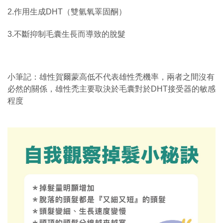
2.作用生成DHT（雙氫氧睪固酮）
3.不斷抑制毛囊生長而導致的脫髮
小筆記：
雄性賀爾蒙高低不代表雄性禿機率，兩者之間沒有
必然的關係，雄性禿主要取決於毛囊對於DHT接受器的敏感
程度