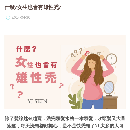
什麼?女生也會有雄性禿?!
2024-04-30
除了髮線越來越寬，洗完頭髮水槽一堆頭髮，吹頭髮又大量
落髮，每天洗頭都好擔心，是不是快禿頭了?! 大多的人可