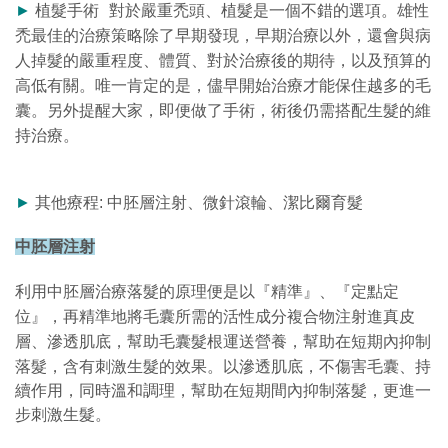
►
植髮手術 對於嚴重禿頭、植髮是一個不錯的選項。雄性
禿最佳的治療策略除了早期發現，早期治療以外，還會與病
人掉髮的嚴重程度、體質、對於治療後的期待，以及預算的
高低有關。唯一肯定的是，儘早開始治療才能保住越多的毛
囊。另外提醒大家，即便做了手術，術後仍需搭配生髮的維
持治療。
►
其他療程: 中胚層注射、微針滾輪、潔比爾育髮
中胚層注射
利用中胚層治療落髮的原理便是以『精準』、『定點定
位』，再精準地將毛囊所需的活性成分複合物注射進真皮
層、滲透肌底，幫助毛囊髮根運送營養，幫助在短期內抑制
落髮，含有刺激生髮的效果。
以滲透肌底，不傷害毛囊、持
續作用，同時溫和調理，幫助在短期間內抑制落髮，更進一
步刺激生髮。