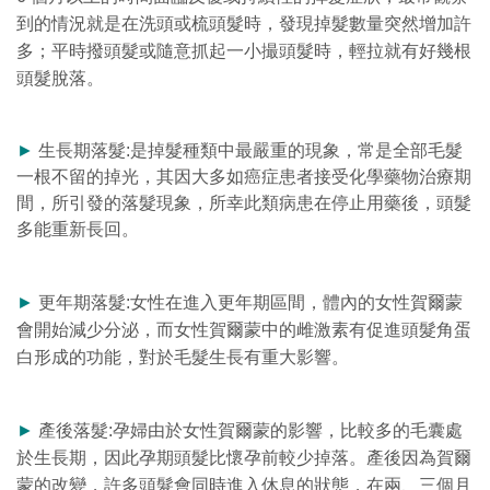
到的情況就是在洗頭或梳頭髮時，發現掉髮數量突然增加許
多；平時撥頭髮或隨意抓起一小撮頭髮時，輕拉就有好幾根
頭髮脫落。
►
生長期落髮:是掉髮種類中最嚴重的現象，常是全部毛髮
一根不留的掉光，其因大多如癌症患者接受化學藥物治療期
間，所引發的落髮現象，所幸此類病患在停止用藥後，頭髮
多能重新長回。
►
更年期落髮:女性在進入更年期區間，體內的女性賀爾蒙
會開始減少分泌，而女性賀爾蒙中的雌激素有促進頭髮角蛋
白形成的功能，對於毛髮生長有重大影響。
►
產後落髮:孕婦由於女性賀爾蒙的影響，比較多的毛囊處
於生長期，因此孕期頭髮比懷孕前較少掉落。產後因為賀爾
蒙的改變，許多頭髮會同時進入休息的狀態，在兩、三個月