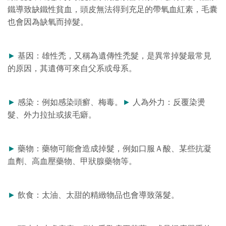
鐵導致缺鐵性貧血，頭皮無法得到充足的帶氧血紅素，毛囊
也會因為缺氧而掉髮。
►
基因：雄性禿，又稱為遺傳性禿髮，是異常掉髮最常見
的原因，其遺傳可來自父系或母系。
►
感染：例如感染頭癬、梅毒。
►
人為外力：反覆染燙
髮、外力拉扯或拔毛癖。
►
藥物：藥物可能會造成掉髮，例如口服Ａ酸、某些抗凝
血劑、高血壓藥物、甲狀腺藥物等。
►
飲食：太油、太甜的精緻物品也會導致落髮。