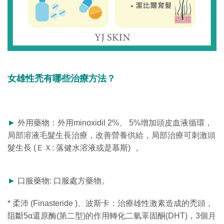
女雄性禿有哪些治療方法？
►
外用藥物：外用minoxidil 2%、 5%增加頭皮血液循環，
局部溶液毛髮生長治療，改善營養供給，局部治療可刺激頭
髮生長 (ＥＸ: 落健水溶液或是慕斯) 。
►
口服藥物: 口服處方藥物。
* 柔沛 (Finasteride )、波斯卡：治療雄性激素造成的禿頭，
阻斷5α還原酶(第二型)的作用轉化二氫睪固酮(DHT)，3個月