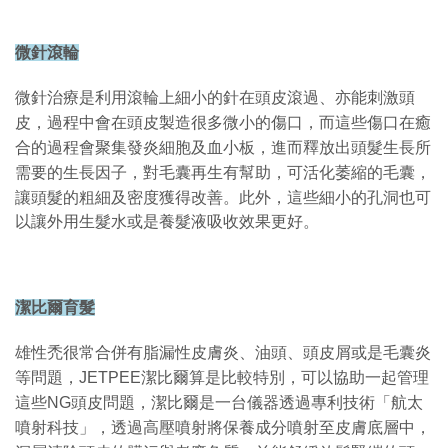
微針滾輪
微針治療是利用滾輪上細小的針在頭皮滾過、亦能刺激頭
皮，過程中會在頭皮製造很多微小的傷口，而這些傷口在癒
合的過程會聚集發炎細胞及血小板，進而釋放出頭髮生長所
需要的生長因子，對毛囊再生有幫助，可活化萎縮的毛囊，
讓頭髮的粗細及密度獲得改善。
此外，這些細小的孔洞也可
以讓外用生髮水或是養髮液吸收效果更好。
潔比爾育髮
雄性禿很常合併有脂漏性皮膚炎、油頭、頭皮屑或是毛囊炎
等問題，JETPEE潔比爾算是比較特別，可以協助一起管理
這些NG頭皮問題，潔比爾是一台儀器透過專利技術「航太
噴射科技」，透過高壓噴射將保養成分噴射至皮膚底層中，