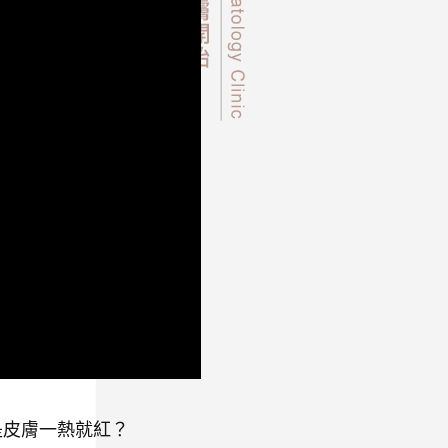
是皮膚一熱就紅？