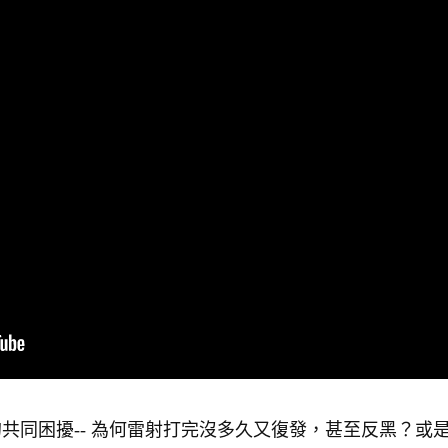
的共同困擾-- 為何雷射打完沒多久又復發，甚至反黑？或