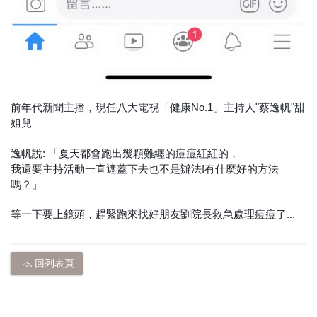
前年代新聞主播，現任八大電視「健康No.1」主持人"蔡逸帆"甜
姐兒
逸帆說: 「夏天都會跑出幾顆難纏的痘痘紅紅的，
我還要主持活動一直遮蓋下去也不是辦法!有什麼好的方法
嗎？」
等一下要上鏡頭，趕緊跑來找好朋友劉院長救急處理痘痘了...
回列表頁