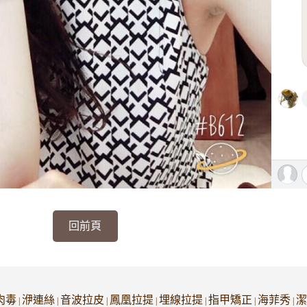
回前頁
肉毒
洢連絲
音波拉皮
鳳凰拉提
埋線拉提
指甲矯正
海菲秀
潔
|
|
|
|
|
|
|