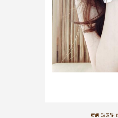
痘疤
玻尿酸
|
|