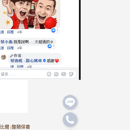
比爾
酸類保養
|