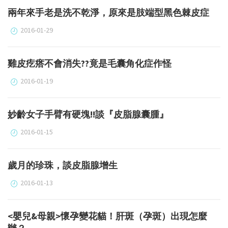
兩年來手老是洗不乾淨，原來是肢端型黑色棘皮症
2016-01-29
雞皮疙瘩不會消失??竟是毛囊角化症作怪
2016-01-19
妙齡女子手臂有硬塊!!談『皮脂腺囊腫』
2016-01-15
歲月的珍珠，談皮脂腺增生
2016-01-13
<嬰兒&母親>懷孕變花貓！肝斑（孕斑）出現怎麼