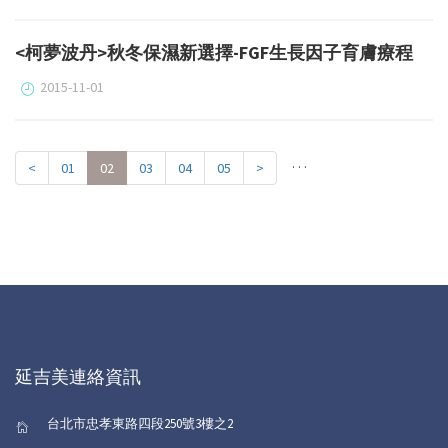
<柯夢波丹>秋冬保濕新選擇-FGF生長因子育膚療程
2015-11-01
. . .
<
01
02
03
04
05
>
延吉美連絡資訊
台北市忠孝東路四段250號3樓之2