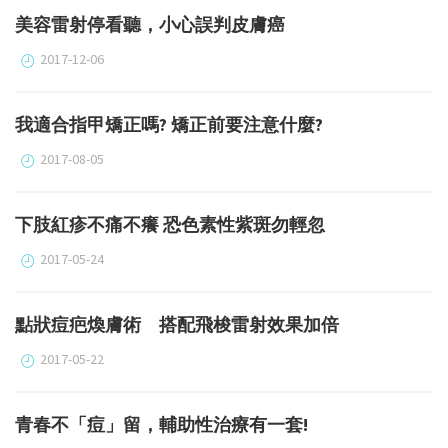
美容雷射停看聽，小心誤判皮膚癌
2017-12-06
我適合指甲矯正嗎? 矯正前要注意什麼?
2017-08-05
下肢紅疹不痛不癢 恐色素性紫斑勿輕忽
2017-05-24
點狀痘疤煥膚術 搭配飛梭雷射效果加倍
2017-05-22
青春不「痘」留，輔助性治療有一套!