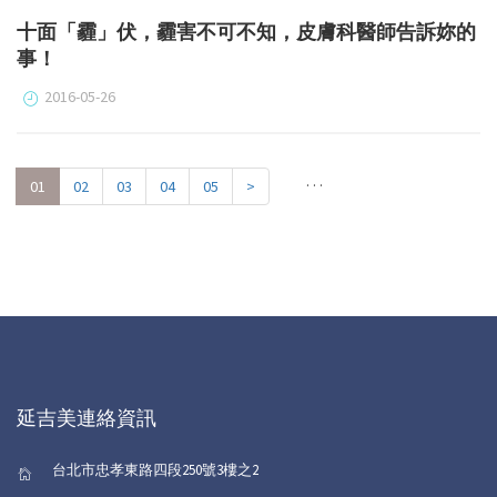
十面「霾」伏，霾害不可不知，皮膚科醫師告訴妳的
事！
2016-05-26
. . .
01
02
03
04
05
>
延吉美連絡資訊
台北市忠孝東路四段250號3樓之2