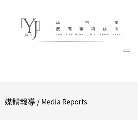
選
單
媒體報導 / Media Reports