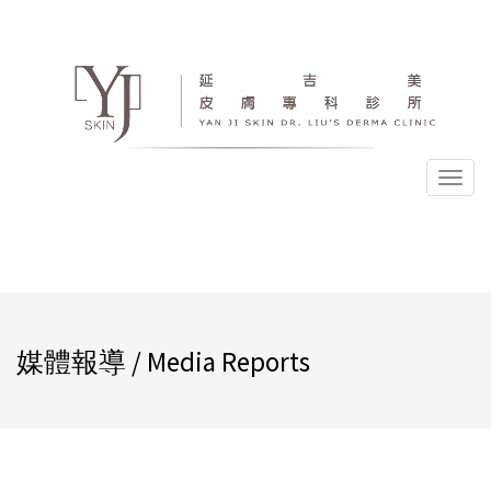
選
單
媒體報導 / Media Reports