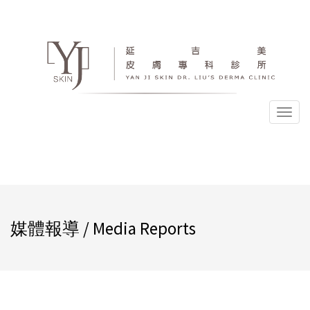
選
單
媒體報導 / Media Reports