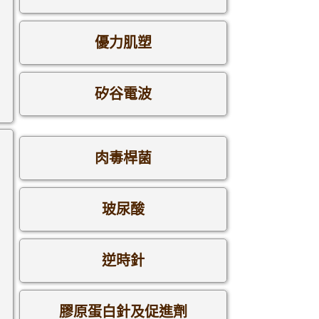
優力肌塑
矽谷電波
肉毒桿菌
玻尿酸
逆時針
膠原蛋白針及促進劑