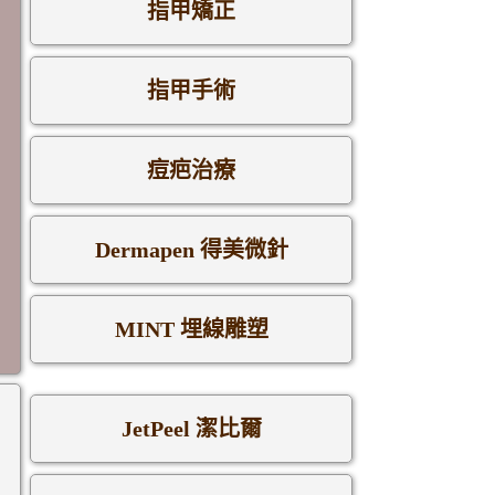
指甲矯正
指甲手術
痘疤治療
Dermapen 得美微針
MINT 埋線雕塑
JetPeel 潔比爾