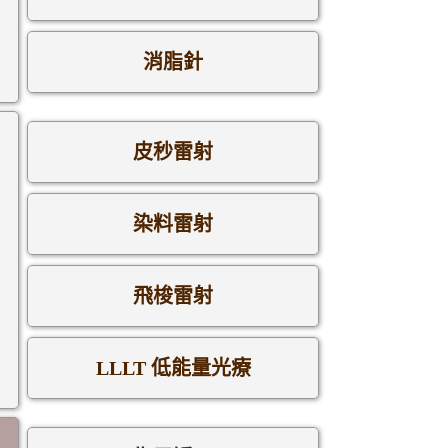
消脂針
皮秒雷射
染料雷射
飛梭雷射
LLLT 低能量光療