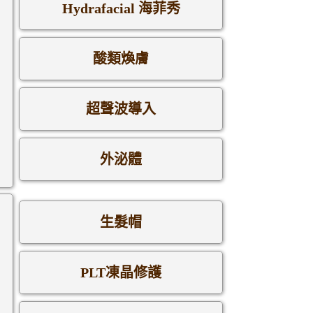
Hydrafacial 海菲秀
酸類煥膚
超聲波導入
外泌體
生髮帽
PLT凍晶修護