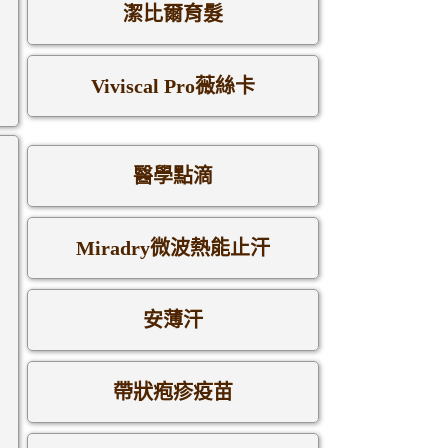
潔比爾育髮
Viviscal Pro薇絲卡
醫學點滴
Miradry微波熱能止汗
安薄汗
帶狀疱疹疫苗