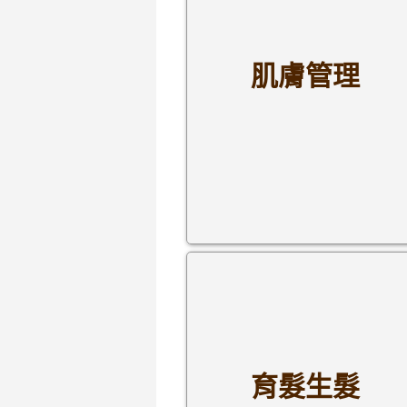
肌膚管理
育髮生髮