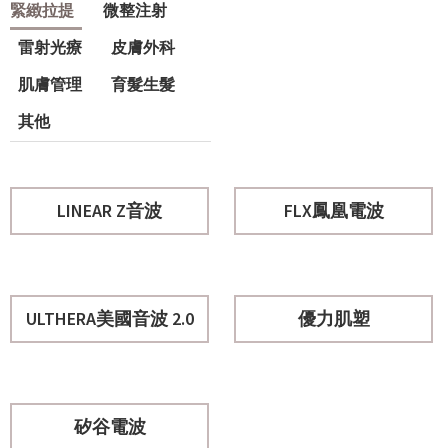
緊緻拉提
微整注射
雷射光療
皮膚外科
肌膚管理
育髮生髮
其他
LINEAR Z音波
FLX鳳凰電波
ULTHERA美國音波 2.0
優力肌塑
矽谷電波