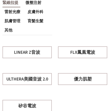
緊緻拉提
微整注射
雷射光療
皮膚外科
肌膚管理
育髮生髮
其他
LINEAR Z音波
FLX鳳凰電波
ULTHERA美國音波 2.0
優力肌塑
矽谷電波