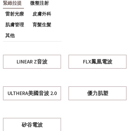
緊緻拉提
微整注射
雷射光療
皮膚外科
肌膚管理
育髮生髮
其他
LINEAR Z音波
FLX鳳凰電波
ULTHERA美國音波 2.0
優力肌塑
矽谷電波