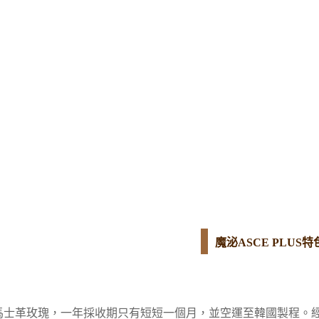
魔泌ASCE PLUS特
馬士革玫瑰，一年採收期只有短短一個月，並空運至韓國製程。