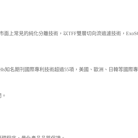
別於市面上常見的純化分離技術，以TFF雙層切向流過濾技術，ExoSC
、Cells知名期刊國際專利技術超過55項，美國、歐洲、日韓等國際
間。