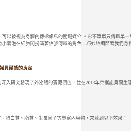
由細胞所分泌的微小囊泡，可以被視為身體內傳遞訊息的關鍵媒介 。它
級的微小囊泡在細胞間扮演著信號傳遞的角色，巧妙地調節著我們身
諾貝爾獎的肯定
深入研究發現了外泌體的寶藏價值，並在2013年榮獲諾貝爾生
傳物質、蛋白質、脂質、生長因子等豐富內容物，來達到以下效果：