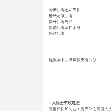
降低肌膚迅速老化
舒緩呵護肌膚
提升肌膚光澤
幫助肌膚留住水分
修護肌膚
從根本上回溯年輕皮膚狀態。
1.大馬士革玫瑰體
來自於保加利亞，純天然之高貴大