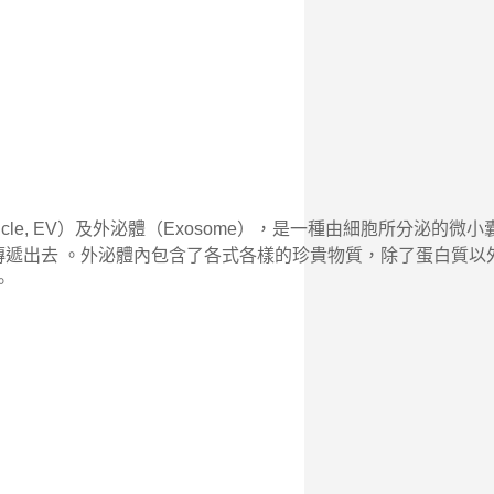
lar Vesicle, EV）及外泌體（Exosome），是一種
遞出去 。外泌體內包含了各式各樣的珍貴物質，除了蛋白質以外，
。