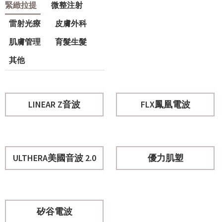
緊緻拉提
微整注射
雷射光療
皮膚外科
肌膚管理
育髮生髮
其他
LINEAR Z音波
FLX鳳凰電波
ULTHERA美國音波 2.0
優力肌塑
矽谷電波