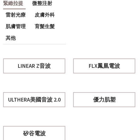
緊緻拉提
微整注射
雷射光療
皮膚外科
肌膚管理
育髮生髮
其他
LINEAR Z音波
FLX鳳凰電波
ULTHERA美國音波 2.0
優力肌塑
矽谷電波