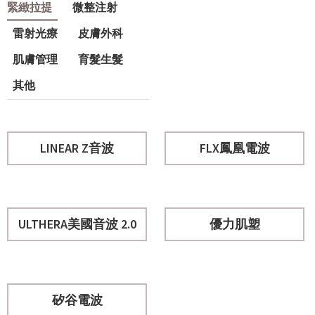
緊緻拉提
微整注射
雷射光療
皮膚外科
肌膚管理
育髮生髮
其他
LINEAR Z音波
FLX鳳凰電波
ULTHERA美國音波 2.0
優力肌塑
矽谷電波